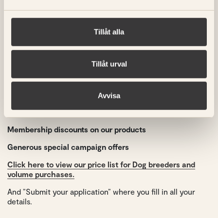
a member!
Do you want to log in? Click here!
Tillåt alla
Tillåt urval
Members of Magnusson’s Club for Dog breeders receive:
Consultation around dog food and nutrition, free of
charge for you and your puppy owners
Avvisa
Puppy kits for your puppy clients, free of charge
Membership discounts on our products
Generous special campaign offers
Click here to view our price list for Dog breeders and
volume purchases.
And ”Submit your application” where you fill in all your
details.