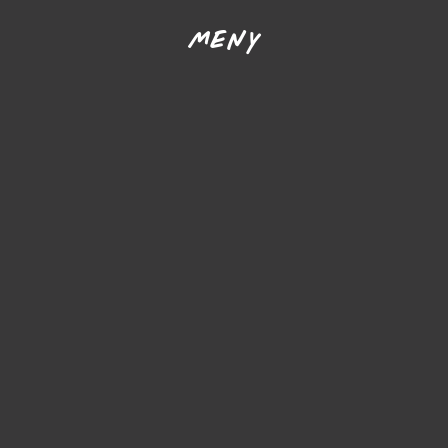
MENY
Webbshop
Magnussons produkter
Svenska råvaror
Egen tillverkning
Ugnsbakat
Om oss
Våra återförsäljare
Kennlar & uppfödare
Nyheter
Kundservice
Språk