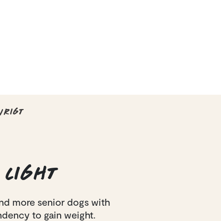
VRIGT
LIGHT
nd more senior dogs with
dency to gain weight.