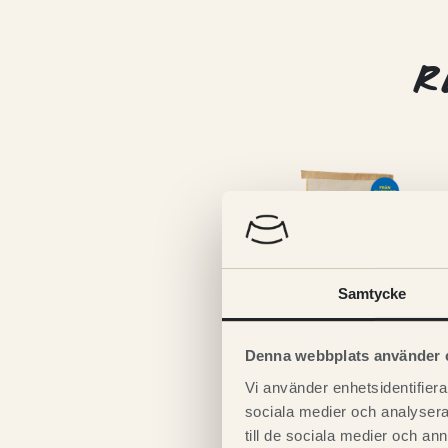
R
Samtycke
Denna webbplats använder 
Vi använder enhetsidentifierar
Magnussons’ Organic
sociala medier och analysera 
till de sociala medier och a