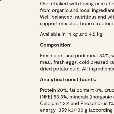
Oven-baked with loving care at 
from organic and local ingredien
Well-balanced, nutritious and wit
support muscles, bone structure
Available in 14 kg and 4,5 kg.
Composition:
Fresh beef and pork meat 34%, w
meal, fresh eggs, cold pressed ra
dried potato pulp. All ingredient
Analytical constituents:
Protein 20%, fat content 8%, cru
(NFE) 53,3%, minerals (inorganic 
Calcium 1,3% and Phosphorus 1%)
energy 1359 kJ/100 g (according