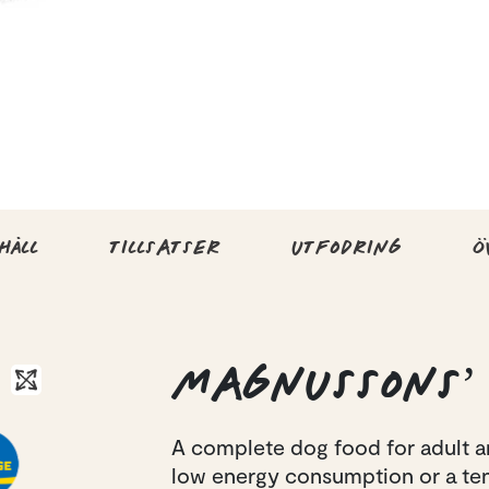
HÅLL
TILLSATSER
UTFODRING
Ö
MAGNUSSONS’ 
A complete dog food for adult a
low energy consumption or a ten