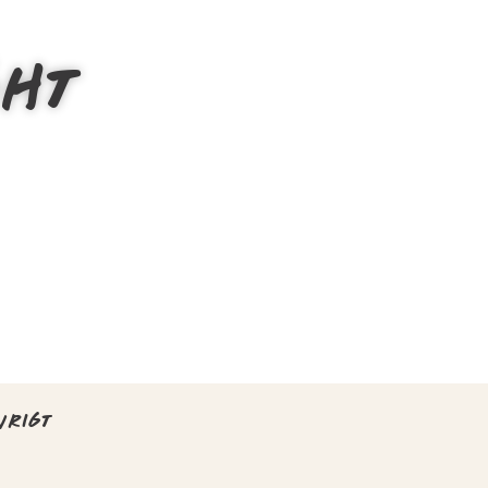
GHT
VRIGT