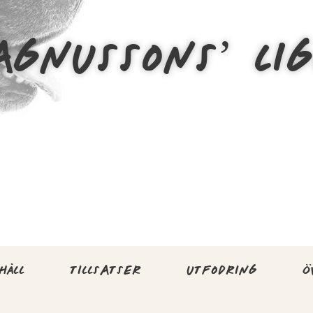
GNUSSONS’ LI
HÅLL
TILLSATSER
UTFODRING
Ö