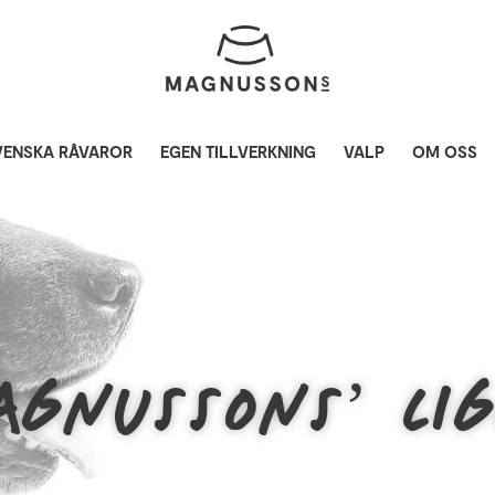
VENSKA RÅVAROR
EGEN TILLVERKNING
VALP
OM OSS
GNUSSONS’ LI