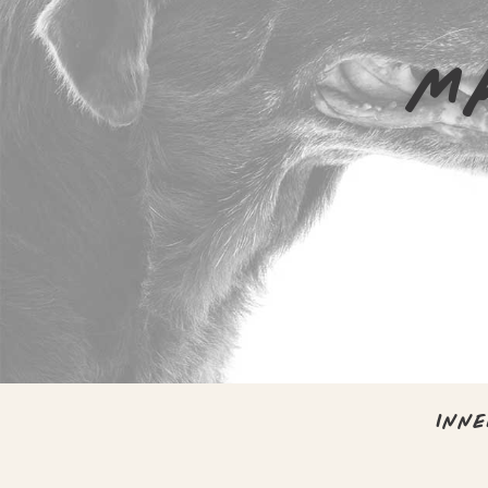
MA
INNE