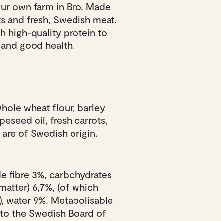
our own farm in Bro. Made
ts and fresh, Swedish meat.
h high-quality protein to
 and good health.
hole wheat flour, barley
peseed oil, fresh carrots,
s are of Swedish origin.
de fibre 3%, carbohydrates
matter) 6,7%, (of which
, water 9%. Metabolisable
 to the Swedish Board of