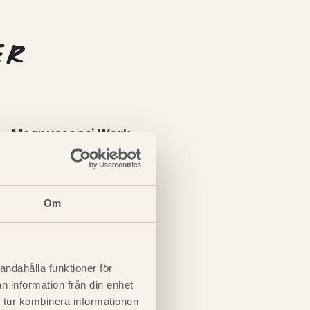
ER
Magnussons’ Work
LÄS MER
Om
andahålla funktioner för
n information från din enhet
 tur kombinera informationen