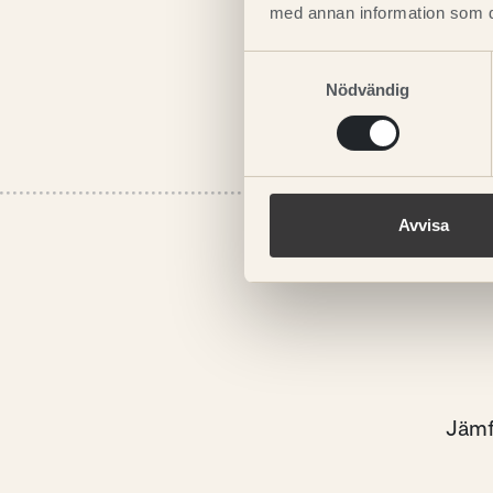
med annan information som du 
LÄS MER
Samtyckesval
Nödvändig
Avvisa
Jämfö