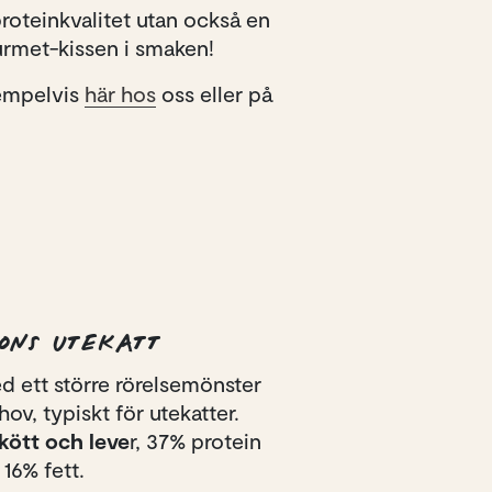
roteinkvalitet utan också en
ourmet-kissen i smaken!
xempelvis
här hos
oss eller på
ONS UTEKATT
d ett större rörelsemönster
v, typiskt för utekatter.
kött och leve
r, 37% protein
16% fett.