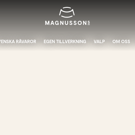
VENSKA RÅVAROR
EGEN TILLVERKNING
VALP
OM OSS