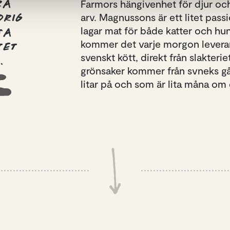
RA
Farmors hängivenhet för djur och
arv. Magnussons är ett litet pass
DRIG
lagar mat för både katter och hund
SA
kommer det varje morgon leverans
TET
svenskt kött, direkt från slakteri
.
grönsaker kommer från svneks gå
litar på och som är lita måna om