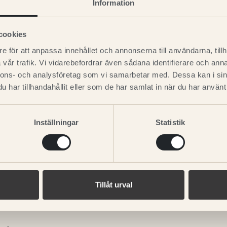
Information
 sina magnifika Grand
 Men innan hon började
n något av en
cookies
jade hon föda upp
e för att anpassa innehållet och annonserna till användarna, tillh
olund under
vår trafik. Vi vidarebefordrar även sådana identifierare och anna
trerade inte mindre än
nnons- och analysföretag som vi samarbetar med. Dessa kan i sin
ven framgångsrikt ut
har tillhandahållit eller som de har samlat in när du har använt 
g i bildandet Sveriges
h blev en av de första
Inställningar
Statistik
rige.
Tillåt urval