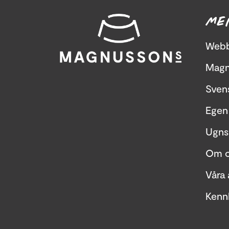
ME
Web
Magn
Svens
Egen 
Ugns
Om o
Våra 
Kenn