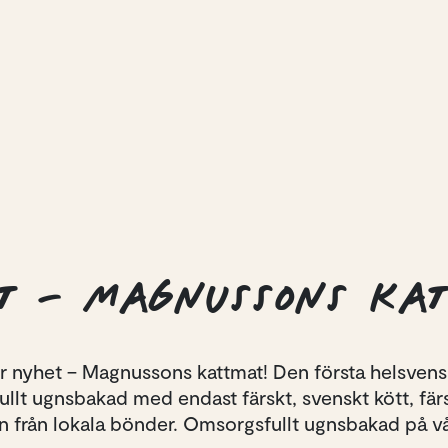
T – MAGNUSSONS KA
vår nyhet – Magnussons kattmat! Den första helsven
ullt ugnsbakad med endast färskt, svenskt kött, fä
n från lokala bönder. Omsorgsfullt ugnsbakad på vå