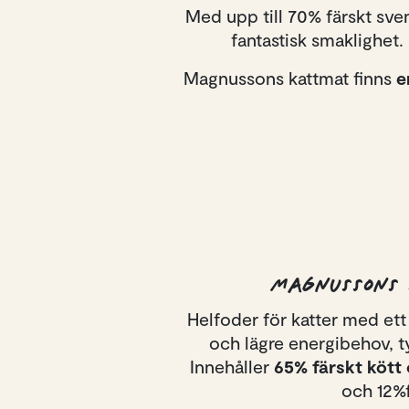
Med upp till 70% färskt sve
fantastisk smaklighet.
Magnussons kattmat finns
e
MAGNUSSONS 
Helfoder för katter med et
och lägre energibehov, ty
Innehåller
65% färskt kött
och 12%f