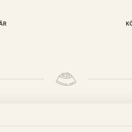
ÄR
K
ES 149 KATTER
om älskade alla sorters