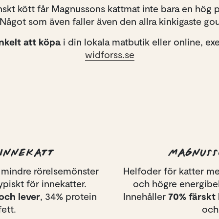
nskt kött får Magnussons kattmat inte bara en hög p
 Något som även faller även den allra kinkigaste g
nkelt att köpa
i din lokala matbutik eller online, e
widforss.se
INNEKATT
MAGNUSS
t mindre rörelsemönster
Helfoder för katter me
piskt för innekatter.
och högre energibeho
och lever
, 34% protein
Innehåller
70% färskt
ett.
och 