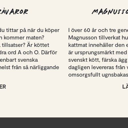
RÅVAROR
MAGNUSS
du tittar på när du köper
I över 60 år och tre gene
från kommer maten?
Magnusson tillverkat h
tillsatser? Är köttet
kattmat innehåller den 
dra ord A och O. Därför
är ursprungsmärkt med 
enbart svenska
svenskt kött, färska äg
elst från så närliggande
dagligen levereras från
omsorgsfullt ugnsbakas 
ER
L