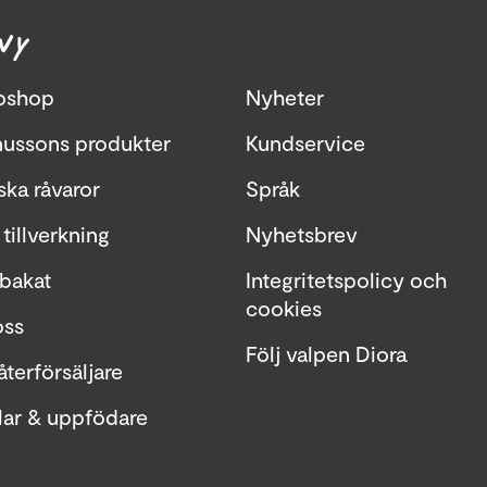
NY
bshop
Nyheter
ussons produkter
Kundservice
ka råvaror
Språk
tillverkning
Nyhetsbrev
bakat
Integritetspolicy och
cookies
ss
Följ valpen Diora
återförsäljare
lar & uppfödare