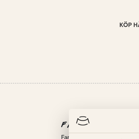
KÖP H
FARMOR OCH HENN
Farmor var en sann djurvän s