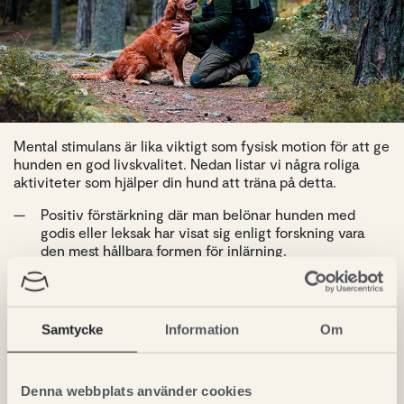
Mental stimulans är lika viktigt som fysisk motion för att ge
hunden en god livskvalitet. Nedan listar vi några roliga
aktiviteter som hjälper din hund att träna på detta.
Positiv förstärkning där man belönar hunden med
godis eller leksak har visat sig enligt forskning vara
den mest hållbara formen för inlärning.
Fodersök i hemmet eller på gräsmattan.
Jobba med luktsinnet (nose-work). Hundens intresse
för att använda sin nos kan med fördel utnyttjas för
Samtycke
Information
Om
spår- och sökträning.
Problemlösning. Lägg ett par godbitar i en pet-flaska
där hunden sysselsätter sig med att få ut dem.
Denna webbplats använder cookies