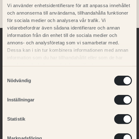
Endast fantasin sätter gränser!
Vi använder enhetsidentifierare för att anpassa innehållet
och annonserna till användarna, tillhandahålla funktioner
för sociala medier och analysera vår trafik. Vi
vidarebefordrar även sådana identifierare och annan
information från din enhet till de sociala medier och
annons- och analysföretag som vi samarbetar med.
Dessa kan i sin tur kombinera informationen med annan
information som du har tillhandahållit eller som de har
samlat in när du har använt deras tjänster.
Samtyckesval
Nödvändig
MENY
Inställningar
Webbshop
Magnussons produkter
Statistik
Svenska råvaror
Egen tillverkning
Marknadsföring