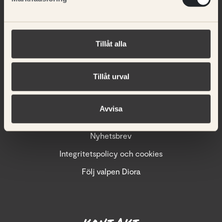
Ugnsbakat
Om oss
Tillåt alla
Våra återförsäljare
Kennlar & uppfödare
Tillåt urval
Nyheter
Kundservice
Avvisa
Språk
Nyhetsbrev
Integritetspolicy och cookies
Följ valpen Diora