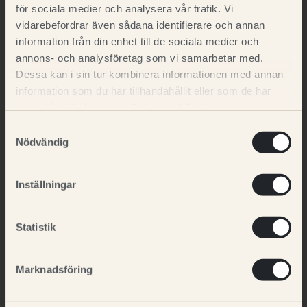
för sociala medier och analysera vår trafik. Vi
vidarebefordrar även sådana identifierare och annan
information från din enhet till de sociala medier och
annons- och analysföretag som vi samarbetar med.
Dessa kan i sin tur kombinera informationen med annan
information som du har tillhandahållit eller som de har
samlat in när du har använt deras tjänster.
MENY
Samtyckesval
Nödvändig
Webbshop
Magnussons produkter
Inställningar
Svenska råvaror
Egen tillverkning
Statistik
Ugnsbakat
Marknadsföring
Om oss
Våra återförsäljare