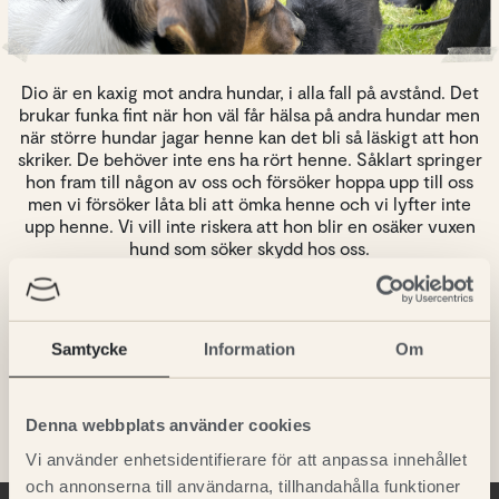
Dio är en kaxig mot andra hundar, i alla fall på avstånd. Det
brukar funka fint när hon väl får hälsa på andra hundar men
när större hundar jagar henne kan det bli så läskigt att hon
skriker. De behöver inte ens ha rört henne. Såklart springer
hon fram till någon av oss och försöker hoppa upp till oss
men vi försöker låta bli att ömka henne och vi lyfter inte
upp henne. Vi vill inte riskera att hon blir en osäker vuxen
hund som söker skydd hos oss.
Förra helgen fick hon hälsa på Charlie, en 10-årig flatte.
Han var väldigt stor och läskig i början men efter någon
timme eller så hade hon morskat upp sig och sprang i
Samtycke
Information
Om
cirklar runt honom medan han letade godis i gräset.
Behöver jag säga att hon sov som en stock när vi väl
åkte hem?
Denna webbplats använder cookies
Vi använder enhetsidentifierare för att anpassa innehållet
och annonserna till användarna, tillhandahålla funktioner