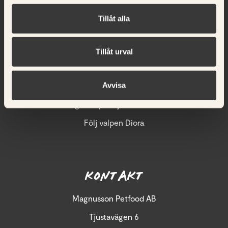
Kennlar & uppfödare
Tillåt alla
Nyheter
Kundservice
Tillåt urval
Språk
Avvisa
Nyhetsbrev
Integritetspolicy och cookies
Följ valpen Diora
KONTAKT
Magnusson Petfood AB
Tjustavägen 6